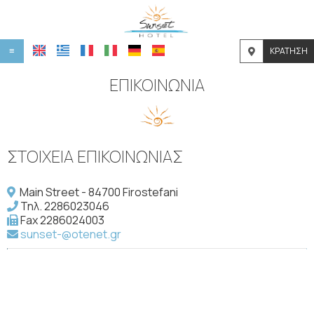
ΚΡΆΤΗΣΗ
≡
HOME
ΕΠΙΚΟΙΝΩΝΊΑ
ΤΟΠΟΘΕΣΊΑ
ΔΙΑΜΟΝΉ
ΣΤΟΙΧΕΊΑ ΕΠΙΚΟΙΝΩΝΊΑΣ
ΠΑΡΟΧΈΣ
Main Street - 84700 Firostefani
ΦΩΤΟΓΡΑΦΊΕΣ
Τηλ.
2286023046
Fax 2286024003
ΖΉΤΗΣΗ
sunset-@otenet.gr
ΕΠΙΚΟΙΝΩΝΊΑ